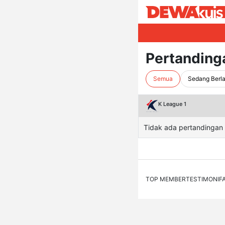
Pertanding
Semua
Sedang Berl
K League 1
Tidak ada pertandingan
TOP MEMBER
TESTIMONI
F