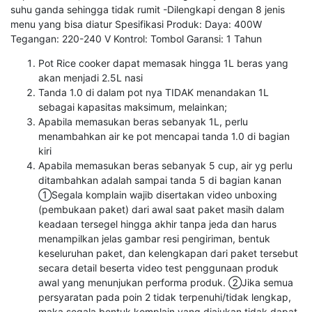
suhu ganda sehingga tidak rumit -Dilengkapi dengan 8 jenis
menu yang bisa diatur Spesifikasi Produk: Daya: 400W
Tegangan: 220-240 V Kontrol: Tombol Garansi: 1 Tahun
Pot Rice cooker dapat memasak hingga 1L beras yang
akan menjadi 2.5L nasi
Tanda 1.0 di dalam pot nya TIDAK menandakan 1L
sebagai kapasitas maksimum, melainkan;
Apabila memasukan beras sebanyak 1L, perlu
menambahkan air ke pot mencapai tanda 1.0 di bagian
kiri
Apabila memasukan beras sebanyak 5 cup, air yg perlu
ditambahkan adalah sampai tanda 5 di bagian kanan
①Segala komplain wajib disertakan video unboxing
(pembukaan paket) dari awal saat paket masih dalam
keadaan tersegel hingga akhir tanpa jeda dan harus
menampilkan jelas gambar resi pengiriman, bentuk
keseluruhan paket, dan kelengkapan dari paket tersebut
secara detail beserta video test penggunaan produk
awal yang menunjukan performa produk. ②Jika semua
persyaratan pada poin 2 tidak terpenuhi/tidak lengkap,
maka segala bentuk komplain yang diajukan tidak dapat