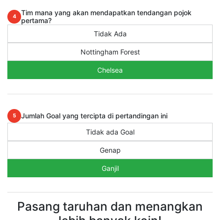
Tim mana yang akan mendapatkan tendangan pojok
4
pertama?
Tidak Ada
Nottingham Forest
Chelsea
Jumlah Goal yang tercipta di pertandingan ini
5
Tidak ada Goal
Genap
Ganjil
Pasang taruhan dan menangkan